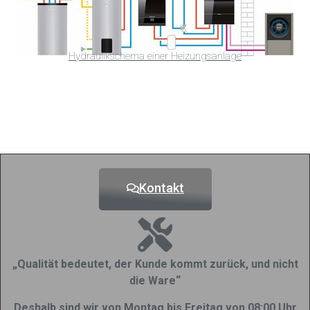
Hydraulikschema einer Heizungsanlage
Kontakt
„Qualität bedeutet, der Kunde kommt zurück, und nicht
die Ware“
Deshalb sind wir von Montag bis Freitag von 08:00 Uhr